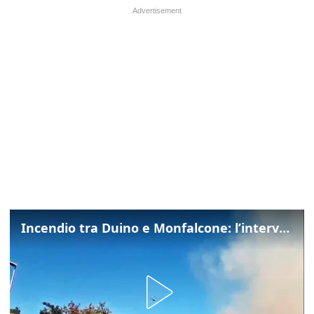
Incendio tra Duino e Monfalcone: l’intervento dei vigili del fuoco