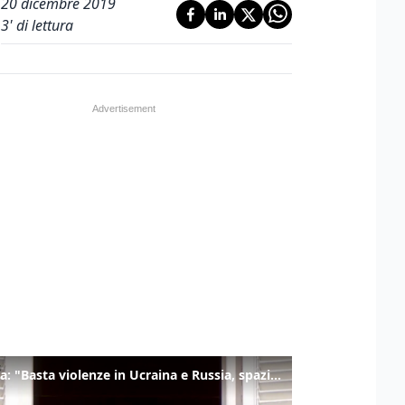
20 dicembre 2019
3
' di lettura
Il Papa: "Basta violenze in Ucraina e Russia, spazio a diplomazia"