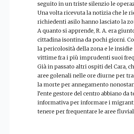
seguito in un triste silenzio le opera
Una volta ricevuta la notizia che le r
richiedenti asilo hanno lasciato la zon
A quanto si apprende, R. A. era giunto
cittadina isontina da pochi giorni. C
la pericolosità della zona e le insid
vittime fra i più imprudenti suoi fre
Già in passato altri ospiti del Cara,
aree golenali nelle ore diurne per tr
la morte per annegamento nonostan
l’ente gestore del centro abbiano d
informativa per informare i migranti
tenere per frequentare le aree fluvial