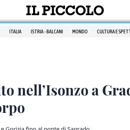
ITALIA
ISTRIA - BALCANI
MONDO
CULTURA E SPET
o nell’Isonzo a Grad
orpo
e e Gorizia fino al ponte di Sagrado.