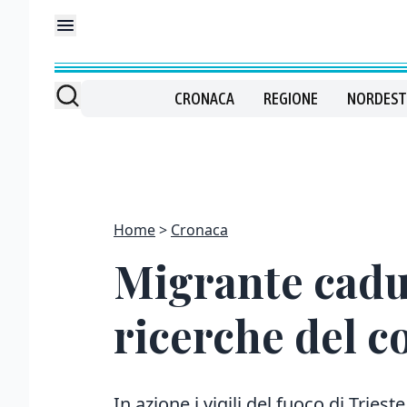
CRONACA
REGIONE
NORDEST
Home
Cronaca
Migrante cadut
ricerche del c
In azione i vigili del fuoco di Triest