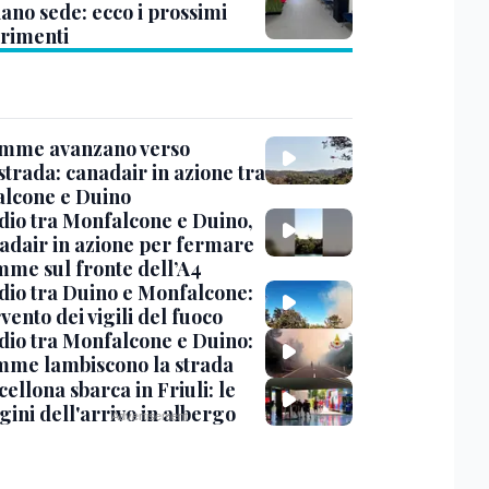
ano sede: ecco i prossimi
erimenti
amme avanzano verso
strada: canadair in azione tra
lcone e Duino
dio tra Monfalcone e Duino,
nadair in azione per fermare
amme sul fronte dell’A4
dio tra Duino e Monfalcone:
rvento dei vigili del fuoco
dio tra Monfalcone e Duino:
amme lambiscono la strada
cellona sbarca in Friuli: le
ini dell'arrivo in albergo