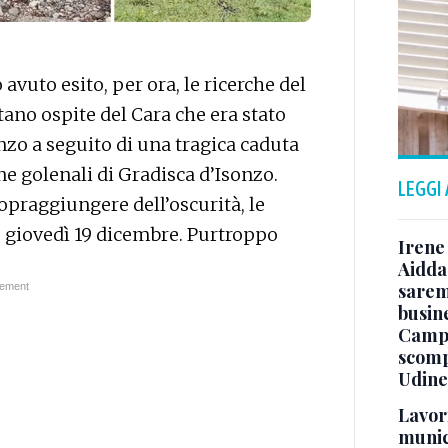
uto esito, per ora, le ricerche del
ano ospite del Cara che era stato
nzo a seguito di una tragica caduta
e golenali di Gradisca d’Isonzo.
LEGGI
sopraggiungere dell’oscurità, le
, giovedì 19 dicembre. Purtroppo
Irene 
Aidda 
sarem
busin
Campo
scomp
Udine
Lavori
munici