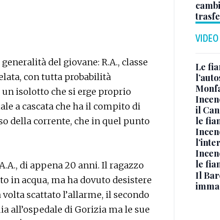
cambi
trasf
VIDEO
generalità del giovane: R.A., classe
Le fi
elata, con tutta probabilità
l’auto
Monfa
 un isolotto che si erge proprio
Incen
ale a cascata che ha il compito di
il Ca
le fi
sso della corrente, che in quel punto
Incen
l’inte
Incen
le fi
.A., di appena 20 anni. Il ragazzo
Il Bar
uto in acqua, ma ha dovuto desistere
immag
volta scattato l’allarme, il secondo
ia all’ospedale di Gorizia ma le sue