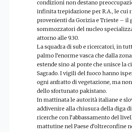
condizioni non destano preoccupazion
infinita trepidazione per R.A., le cui 
provenienti da Gorizia e Trieste – il
sommozzatori del nucleo specializza
attorno alle 9.30.
La squadra di sub e ricercatori, in t
palmo l’enorme vasca che dalla zona 
estende sino al ponte che unisce la ci
Sagrado. I vigili del fuoco hanno is
ogni anfratto di vegetazione, ma non c
dello sfortunato pakistano.
In mattinata le autorità italiane e sl
addivenire alla chiusura della diga di
ricerche con l’abbassamento del livel
mattutine nel Paese d’oltreconfine 