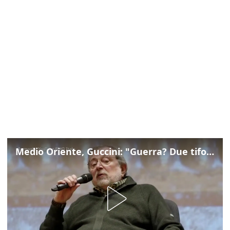
Medio Oriente, Guccini: "Guerra? Due tifoserie che si urlano contro e dimenticano vittime"