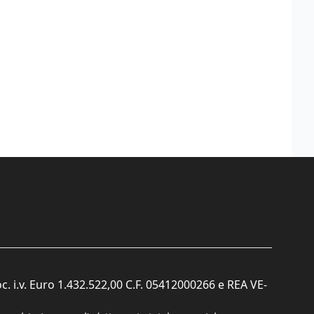
c. i.v. Euro 1.432.522,00 C.F. 05412000266 e REA VE-