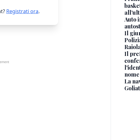
basket
t?
Registrati ora
.
all’ul
Auto 
autos
Il gi
Polizi
Raiola
Il pre
confe
l'iden
nome
La na
Golia