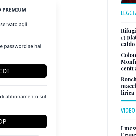
 PREMIUM
LEGGI
servato agli
Rifugi
13 pla
caldo
e password se hai
Colonn
Monfa
centr
EDI
Ronch
macel
lirica
te di abbonamento sul
VIDEO
OP
I mes
Franc