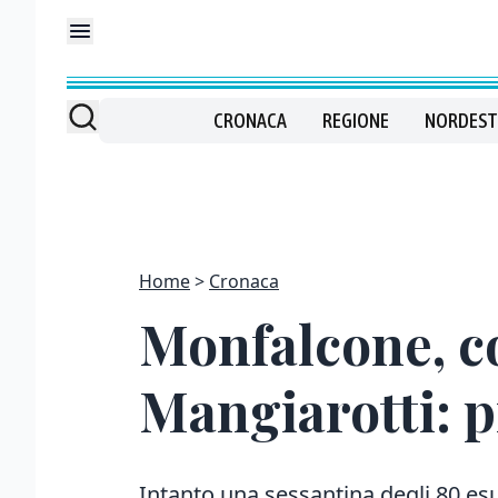
CRONACA
REGIONE
NORDEST
Home
Cronaca
Monfalcone, con
Mangiarotti: 
Intanto una sessantina degli 80 esu