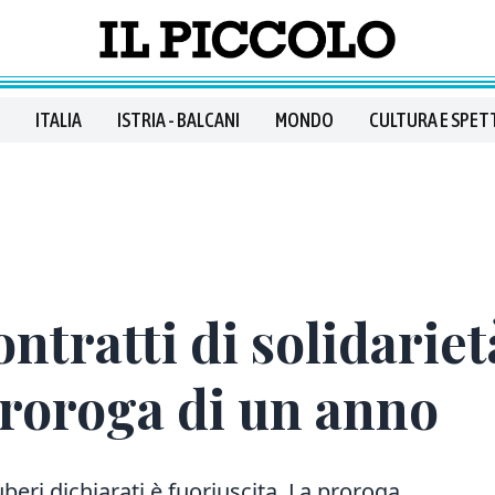
ITALIA
ISTRIA - BALCANI
MONDO
CULTURA E SPET
tratti di solidariet
proroga di un anno
beri dichiarati è fuoriuscita. La proroga