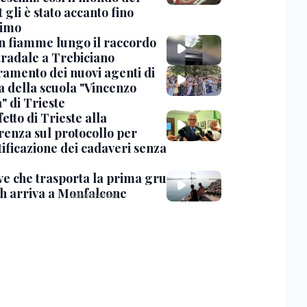
 gli è stato accanto fino
timo
in fiamme lungo il raccordo
tradale a Trebiciano
uramento dei nuovi agenti di
a della scuola "Vincenzo
" di Trieste
fetto di Trieste alla
renza sul protocollo per
tificazione dei cadaveri senza
ve che trasporta la prima gru
th arriva a Monfalcone