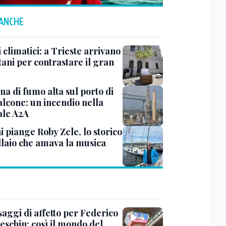
 ANCHE
 climatici: a Trieste arrivano
tani per contrastare il gran
a di fumo alta sul porto di
lcone: un incendio nella
ale A2A
i piange Roby Zele, lo storico
laio che amava la musica
saggi di affetto per Federico
eschin: così il mondo del