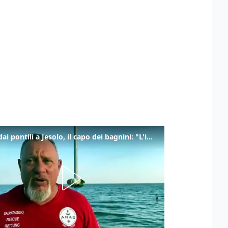
Tuffi dai pontili a Jesolo, il capo dei bagnini: "L'impegno di tutti per evitare altre tragedie"