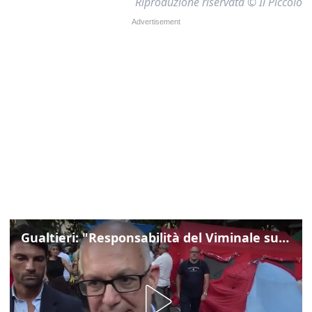
Riproduzione riservata © Il Piccolo
Gualtieri: "Responsabilità del Viminale su Spin Time? La posizione dei partiti è nota"