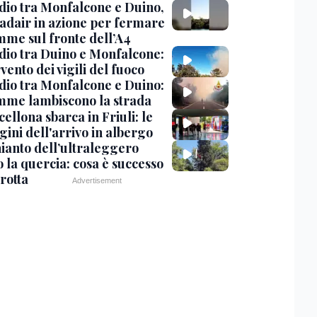
dio tra Monfalcone e Duino,
nadair in azione per fermare
amme sul fronte dell’A4
dio tra Duino e Monfalcone:
rvento dei vigili del fuoco
dio tra Monfalcone e Duino:
amme lambiscono la strada
cellona sbarca in Friuli: le
ini dell'arrivo in albergo
hianto dell’ultraleggero
 la quercia: cosa è successo
rotta