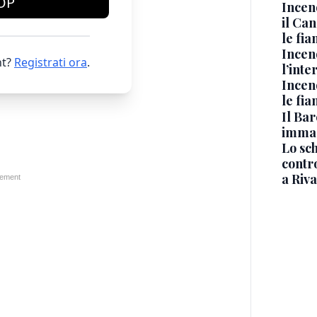
OP
Incen
il Ca
le fi
Incen
t?
Registrati ora
.
l’inte
Incen
le fi
Il Bar
immag
Lo sc
contro
a Riva