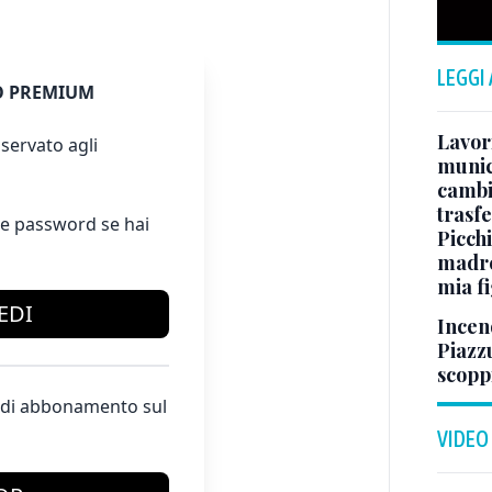
LEGGI
 PREMIUM
Lavori
servato agli
munici
cambi
trasf
e password se hai
Picchi
madre 
mia fi
EDI
Incend
Piazzu
scopp
te di abbonamento sul
VIDEO