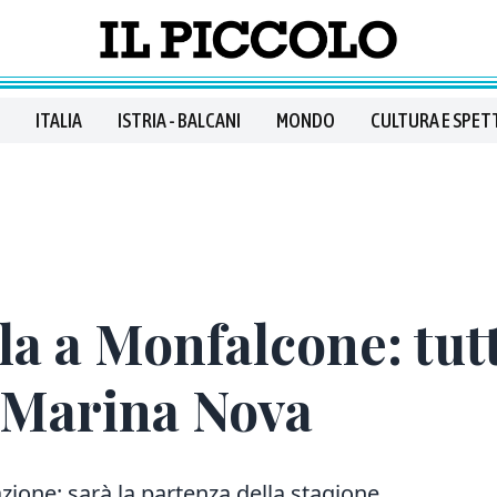
ITALIA
ISTRIA - BALCANI
MONDO
CULTURA E SPET
lla a Monfalcone: tut
e Marina Nova
azione: sarà la partenza della stagione