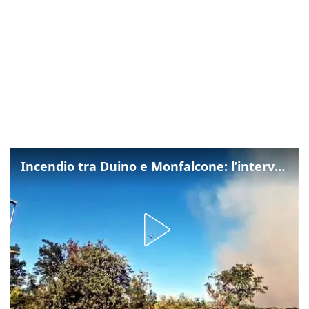
Incendio tra Duino e Monfalcone: l’intervento dei vigili del fuoco