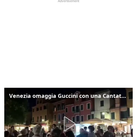
Venezia omaggia Guccini con una Cantata Anarchica in campo Santa Margherita