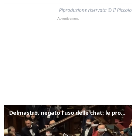
Riproduzione riservata © Il Piccolo
Delmastro, negato l'uso delle chat: le proteste di Avs e M5s