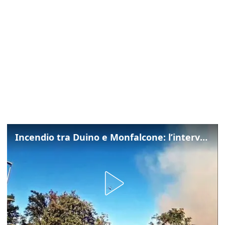
Incendio tra Duino e Monfalcone: l’intervento dei vigili del fuoco