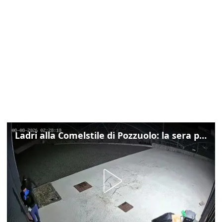
Ladri alla Comelstile di Pozzuolo: la sera prima il tentato furto a Buja, ecco le immagini