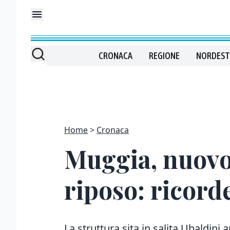
CRONACA
REGIONE
NORDEST
Home
Cronaca
Muggia, nuovo 
riposo: ricord
La struttura sita in salita Ubaldini 