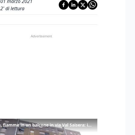
01 marzo 2021
2
' di lettura
Udine, fiamme in un balcone in via Val Saisera: intervengono i pompieri