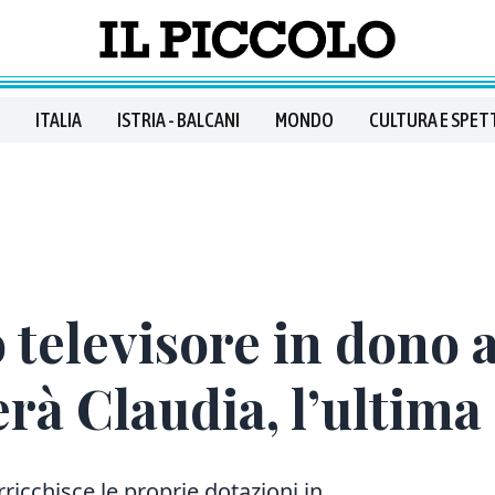
ITALIA
ISTRIA - BALCANI
MONDO
CULTURA E SPET
televisore in dono a
erà Claudia, l’ultima
arricchisce le proprie dotazioni in