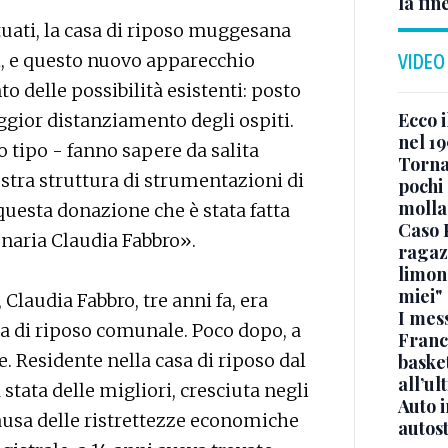
la fin
ttuati, la casa di riposo muggesana
i, e questo nuovo apparecchio
VIDEO
delle possibilità esistenti: posto
Ecco i
gior distanziamento degli ospiti.
nel 19
 tipo - fanno sapere da salita
Torna
stra struttura di strumentazioni di
pochi 
molla
questa donazione che è stata fatta
Caso 
naria Claudia Fabbro».
ragaz
limona
miei"
 Claudia Fabbro, tre anni fa, era
I mes
sa di riposo comunale. Poco dopo, a
Franc
 Residente nella casa di riposo dal
basket
all’ul
 stata delle migliori, cresciuta negli
Auto 
 causa delle ristrettezze economiche
autos