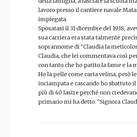
della famiglia, a lasciare la scuola m
lavoro presso il cantiere navale Matas
impiegata.
Sposatasi il 31 dicembre del 1938, avev
sua carriera era stata talmente precis
soprannome di “Claudia la meticolosa
Claudia, che lei commentava così per 
con tanto che ho patito la fame e la m
Ho la pelle come carta velina, però le
inciampata e cascando ho sbattuto il
più di 40 lastre perché non credevano
primario mi ha detto: “Signora Claudia