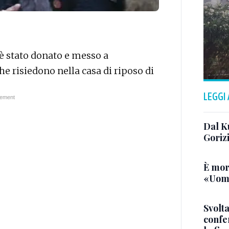
è stato donato e messo a
e risiedono nella casa di riposo di
LEGGI
Dal K
Goriz
È mor
«Uomo
Svolta
confer