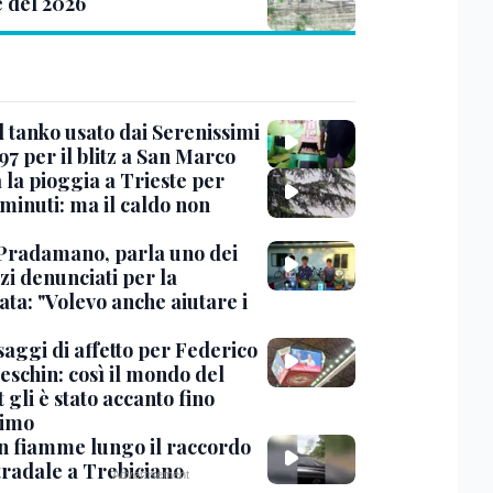
e del 2026
l tanko usato dai Serenissimi
97 per il blitz a San Marco
 la pioggia a Trieste per
minuti: ma il caldo non
Pradamano, parla uno dei
zi denunciati per la
ta: "Volevo anche aiutare i
saggi di affetto per Federico
eschin: così il mondo del
 gli è stato accanto fino
timo
in fiamme lungo il raccordo
tradale a Trebiciano