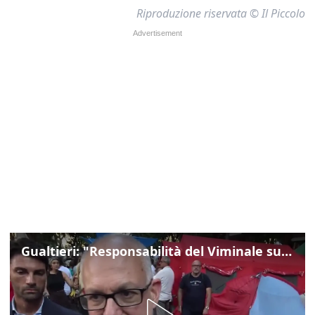
Riproduzione riservata © Il Piccolo
Gualtieri: "Responsabilità del Viminale su Spin Time? La posizione dei partiti è nota"