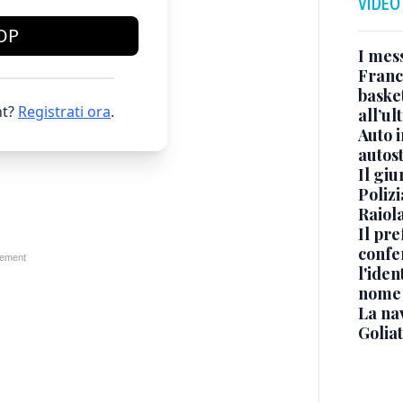
VIDEO
OP
I mes
Franc
basket
t?
Registrati ora
.
all’ul
Auto 
autos
Il gi
Polizi
Raiola
Il pre
confe
l'iden
nome
La na
Golia