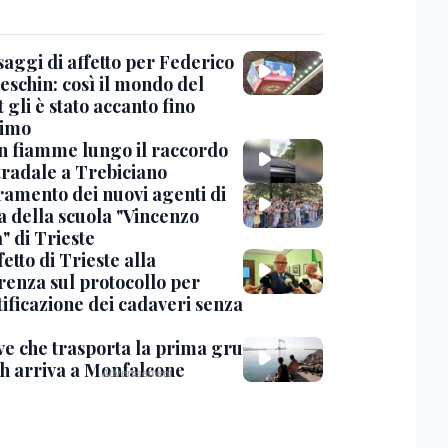
saggi di affetto per Federico
eschin: così il mondo del
 gli è stato accanto fino
timo
in fiamme lungo il raccordo
tradale a Trebiciano
uramento dei nuovi agenti di
a della scuola "Vincenzo
" di Trieste
fetto di Trieste alla
renza sul protocollo per
tificazione dei cadaveri senza
ve che trasporta la prima gru
th arriva a Monfalcone