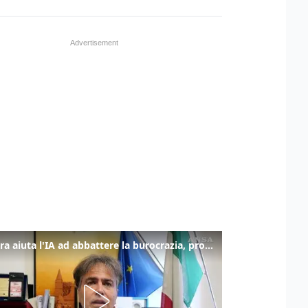
La fibra aiuta l'IA ad abbattere la burocrazia, progetto pilota in Veneto