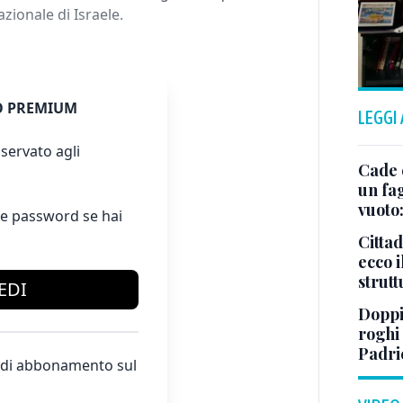
azionale di Israele.
 PREMIUM
LEGGI
servato agli
Cade 
un fa
vuoto
e password se hai
Cittad
ecco i
strut
EDI
Doppi
roghi
Padri
te di abbonamento sul