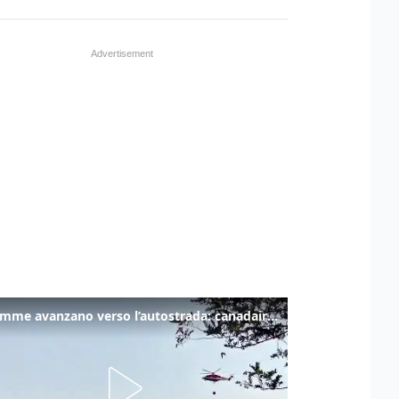
Le fiamme avanzano verso l’autostrada: canadair in azione tra Monfalcone e Duino