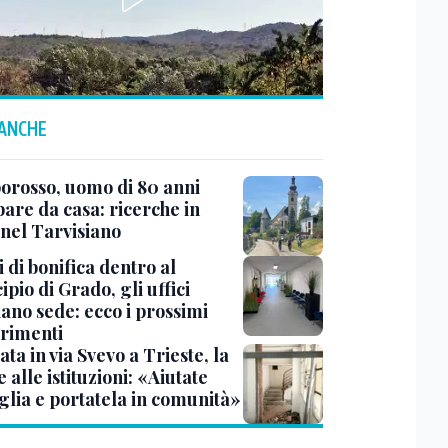
 ANCHE
rosso, uomo di 80 anni
are da casa: ricerche in
 nel Tarvisiano
 di bonifica dentro al
pio di Grado, gli uffici
ano sede: ecco i prossimi
erimenti
ata in via Svevo a Trieste, la
alle istituzioni: «Aiutate
glia e portatela in comunità»