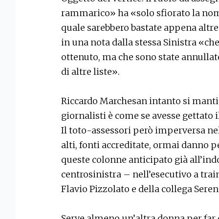
rammarico» ha «solo sfiorato la nomi
quale sarebbero bastate appena altre
in una nota dalla stessa Sinistra «ch
ottenuto, ma che sono state annullat
di altre liste».
Riccardo Marchesan intanto si manti
giornalisti è come se avesse gettato i
Il toto-assessori però imperversa nell
alti, fonti accreditate, ormai danno p
queste colonne anticipato già all’ind
centrosinistra – nell’esecutivo a tra
Flavio Pizzolato e della collega Sere
Serve almeno un’altra donna per far 