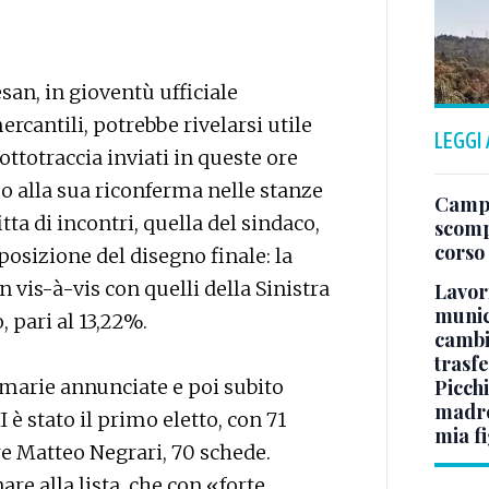
an, in gioventù ufficiale
ercantili, potrebbe rivelarsi utile
LEGGI
ottotraccia inviati in queste ore
o alla sua riconferma nelle stanze
Campo
tta di incontri, quella del sindaco,
scomp
corso
posizione del disegno finale: la
n vis-à-vis con quelli della Sinistra
Lavori
munici
 pari al 13,22%.
cambi
trasf
rimarie annunciate e poi subito
Picchi
madre 
I è stato il primo eletto, con 71
mia fi
re Matteo Negrari, 70 schede.
are alla lista, che con «forte