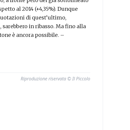
 a fronte però del già sottolineato
petto al 2014 (+4,35%). Dunque
quotazioni di quest’ultimo,
sarebbero in ribasso. Ma fino alla
tone è ancora possibile. –
Riproduzione riservata © Il Piccolo