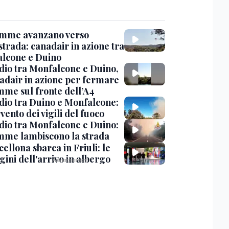
amme avanzano verso
strada: canadair in azione tra
lcone e Duino
dio tra Monfalcone e Duino,
nadair in azione per fermare
amme sul fronte dell’A4
dio tra Duino e Monfalcone:
rvento dei vigili del fuoco
dio tra Monfalcone e Duino:
amme lambiscono la strada
cellona sbarca in Friuli: le
ini dell'arrivo in albergo