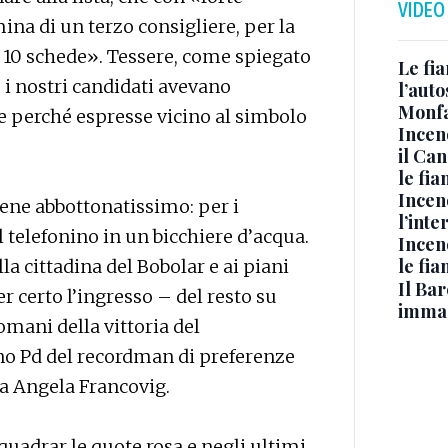
VIDEO
na di un terzo consigliere, per la
 10 schede». Tessere, come spiegato
Le fi
e i nostri candidati avevano
l’auto
Monfa
e perché espresse vicino al simbolo
Incen
il Ca
le fi
Incen
ene abbottonatissimo: per i
l’inte
l telefonino in un bicchiere d’acqua.
Incen
le fi
a cittadina del Bobolar e ai piani
Il Bar
er certo l’ingresso – del resto su
immag
omani della vittoria del
ino Pd del recordman di preferenze
na Angela Francovig.
quadrar le quote rosa e negli ultimi