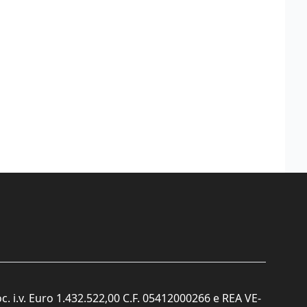
c. i.v. Euro 1.432.522,00 C.F. 05412000266 e REA VE-