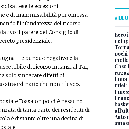
 «disattese le eccezioni
ione e di inammissibilità per omessa
VIDEO
enendo l’infondatezza del ricorso
lativo il parere del Consiglio di
Ecco i
decreto presidenziale.
nel 19
Torna
pochi 
 Raugna – è dunque negativo e la
molla
Caso 
cettibile di ricorso innanzi al Tar,
ragaz
 solo sindacare difetti di
limona
so straordinario che non rilevo».
miei"
I mes
Franc
o postale Fossalon poiché nessuno
basket
nzata di tanta parte dei residenti di
all’ul
Auto 
cola è distante oltre una decina di
autos
postale.