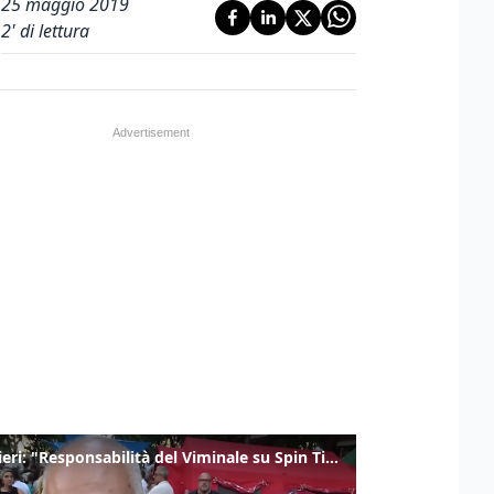
25 maggio 2019
2
' di lettura
Gualtieri: "Responsabilità del Viminale su Spin Time? La posizione dei partiti è nota"