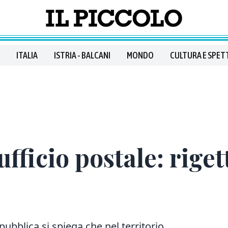
ITALIA
ISTRIA - BALCANI
MONDO
CULTURA E SPET
ufficio postale: riget
ubblica si spiega che nel territorio