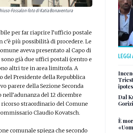
hiuso-Fossalon-foto di Katia Bonaventura
ile per far riaprire l’ufficio postale
 c’è più possibilità di procedere. Le
l Comune aveva presentato al Capo di
LEGGI
 sono già due uffici postali (centro e
no altri tre in area limitrofa. A
Incend
eto del Presidente della Repubblica
Triest
tivo parere della Sezione Seconda
ipotes
eso nell’adunanza del 12 dicembre
Dal K
Goriz
il ricorso straordinario del Comune
x commissario Claudio Kovatsch.
È mor
«Uomo
ione comunale spiega che secondo