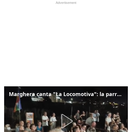
Marghera canta "La Locomotiva": la parrocchia della Cita ricorda Guccini