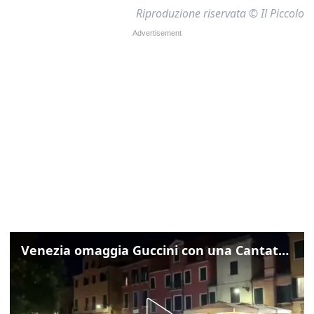
Riproduzione riservata © Il Piccolo
Venezia omaggia Guccini con una Cantata Anarchica in campo Santa Margherita