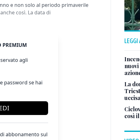
nno e non solo al periodo primaverile
a anche così. La data di
LEGGI
 PREMIUM
Incend
servato agli
nuovi 
azion
e password se hai
La don
Tries
uccis
EDI
Ciclov
così i
te di abbonamento sul