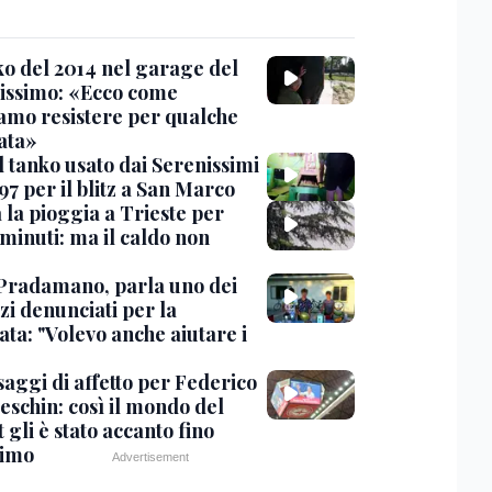
nko del 2014 nel garage del
issimo: «Ecco come
amo resistere per qualche
ata»
l tanko usato dai Serenissimi
97 per il blitz a San Marco
 la pioggia a Trieste per
minuti: ma il caldo non
Pradamano, parla uno dei
zi denunciati per la
ta: "Volevo anche aiutare i
saggi di affetto per Federico
eschin: così il mondo del
 gli è stato accanto fino
timo