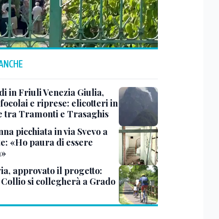
 ANCHE
i in Friuli Venezia Giulia,
focolai e riprese: elicotteri in
e tra Tramonti e Trasaghis
na picchiata in via Svevo a
te: «Ho paura di essere
a»
ia, approvato il progetto:
l Collio si collegherà a Grado