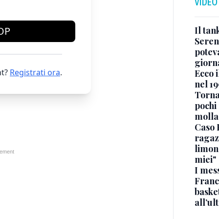
VIDEO
Il ta
OP
Seren
potev
giorn
t?
Registrati ora
.
Ecco i
nel 19
Torna
pochi 
molla
Caso 
ragaz
limona
miei"
I mes
Franc
basket
all’ul