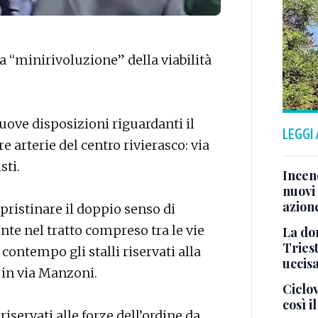
na “minirivoluzione” della viabilità
nuove disposizioni riguardanti il
LEGGI
e arterie del centro rivierasco: via
sti.
Incend
nuovi 
azion
ipristinare il doppio senso di
te nel tratto compreso tra le vie
La don
Tries
 contempo gli stalli riservati alla
uccis
a in via Manzoni.
Ciclov
così i
riservati alle forze dell’ordine da