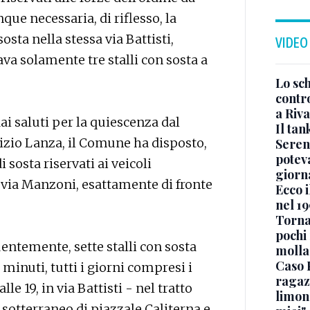
que necessaria, di riflesso, la
sta nella stessa via Battisti,
VIDEO
va solamente tre stalli con sosta a
Lo sc
contro
a Riva
i saluti per la quiescenza dal
Il ta
rizio Lanza, il Comune ha disposto,
Seren
potev
i sosta riservati ai veicoli
giorn
n via Manzoni, esattamente di fronte
Ecco i
nel 19
Torna
pochi 
guentemente, sette stalli con sosta
molla
Caso 
minuti, tutti i giorni compresi i
ragaz
lle 19, in via Battisti - nel tratto
limona
sotterraneo di piazzale Caliterna e