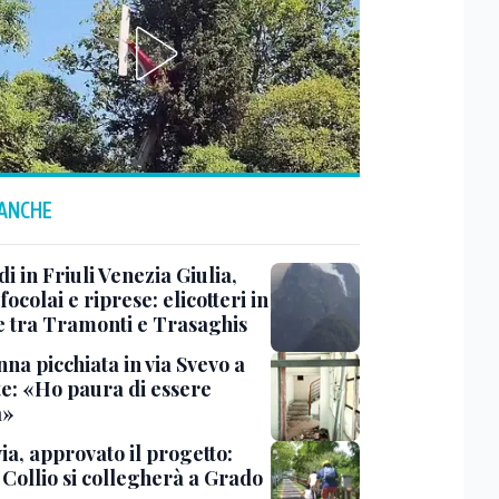
 ANCHE
i in Friuli Venezia Giulia,
focolai e riprese: elicotteri in
e tra Tramonti e Trasaghis
na picchiata in via Svevo a
te: «Ho paura di essere
a»
ia, approvato il progetto:
l Collio si collegherà a Grado