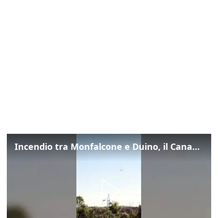
Incendio tra Monfalcone e Duino, il Canadair in azione per fermare le fiamme sul fronte dell’A4