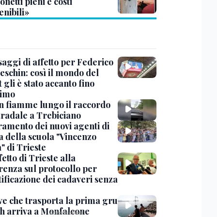
netti pieni e costi
enibili»
saggi di affetto per Federico
eschin: così il mondo del
 gli è stato accanto fino
timo
in fiamme lungo il raccordo
tradale a Trebiciano
uramento dei nuovi agenti di
a della scuola "Vincenzo
" di Trieste
fetto di Trieste alla
renza sul protocollo per
tificazione dei cadaveri senza
ve che trasporta la prima gru
th arriva a Monfalcone