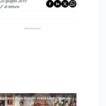
20 giugno 2019
2
' di lettura
Nella trattoria dove Guccini tirava tardi: “Qua viveva di notte”