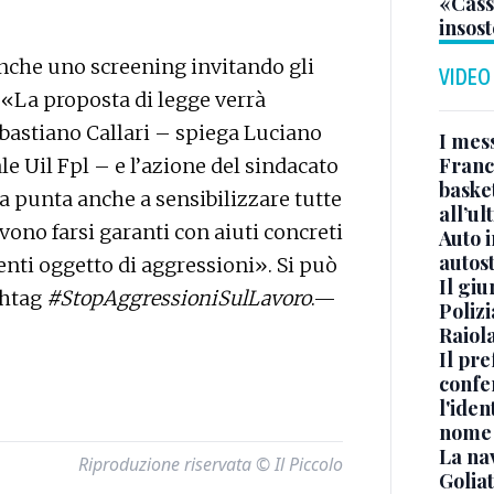
«Casso
insost
anche uno screening invitando gli
VIDEO
 «La proposta di legge verrà
ebastiano Callari – spiega Luciano
I mes
Franc
le Uil Fpl – e l’azione del sindacato
basket
a punta anche a sensibilizzare tutte
all’ul
ono farsi garanti con aiuti concreti
Auto 
autos
enti oggetto di aggressioni». Si può
Il gi
shtag
#StopAggressioniSulLavoro
.—
Polizi
Raiola
Il pre
confe
l'iden
nome
La na
Riproduzione riservata © Il Piccolo
Golia