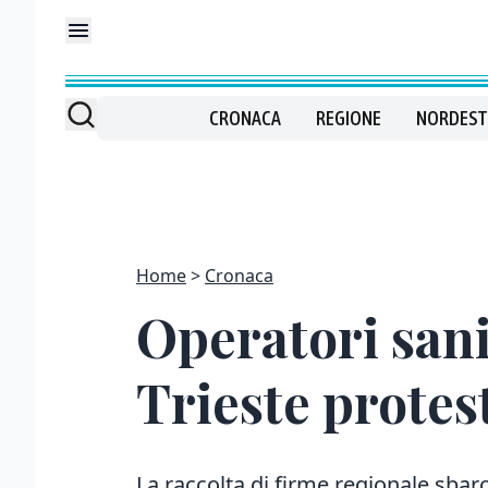
CRONACA
REGIONE
NORDEST
Home
Cronaca
Operatori sani
Trieste protes
La raccolta di firme regionale sbar