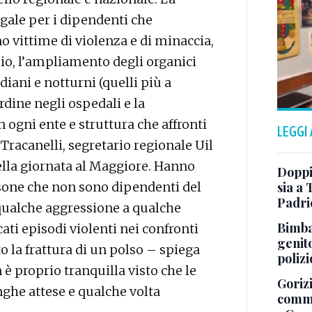
egale per i dipendenti che
no vittime di violenza e di minaccia,
hio, l’ampliamento degli organici
iani e notturni (quelli più a
ordine negli ospedali e la
 ogni ente e struttura che affronti
LEGGI
Tracanelli, segretario regionale Uil
ella giornata al Maggiore. Hanno
Doppi
sone che non sono dipendenti del
sia a
Padri
qualche aggressione a qualche
Bimba 
ti episodi violenti nei confronti
genito
 la frattura di un polso – spiega
polizi
 è proprio tranquilla visto che le
Gorizi
nghe attese e qualche volta
comme