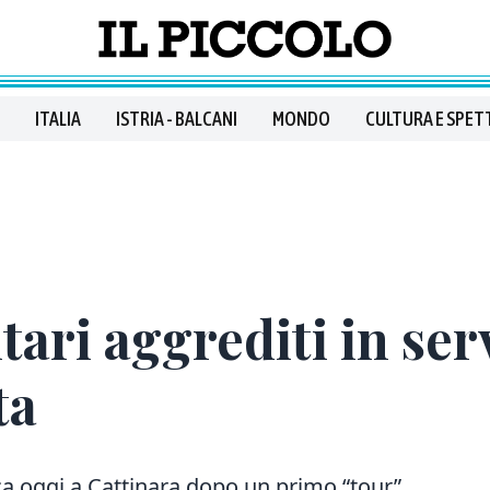
ITALIA
ISTRIA - BALCANI
MONDO
CULTURA E SPET
tari aggrediti in ser
ta
ca oggi a Cattinara dopo un primo “tour”