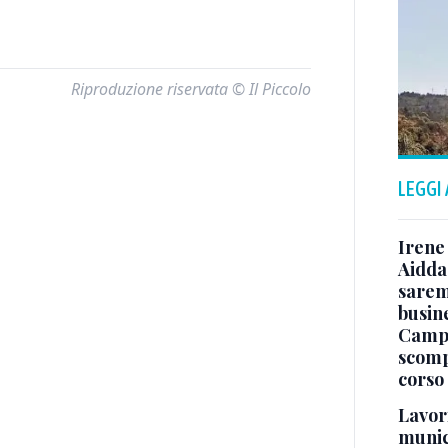
Riproduzione riservata © Il Piccolo
LEGGI
Irene 
Aidda 
sarem
busin
Campo
scomp
corso
Lavori
munici