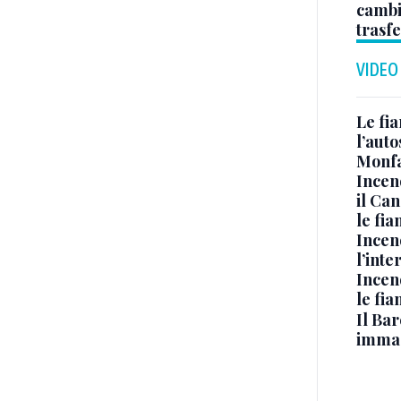
cambi
trasf
VIDEO
Le fi
l’auto
Monfa
Incen
il Ca
le fi
Incen
l’inte
Incen
le fi
Il Bar
immag