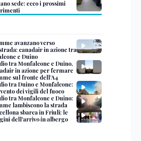
ano sede: ecco i prossimi
erimenti
amme avanzano verso
strada: canadair in azione tra
lcone e Duino
dio tra Monfalcone e Duino,
nadair in azione per fermare
amme sul fronte dell’A4
dio tra Duino e Monfalcone:
rvento dei vigili del fuoco
dio tra Monfalcone e Duino:
amme lambiscono la strada
cellona sbarca in Friuli: le
ini dell'arrivo in albergo