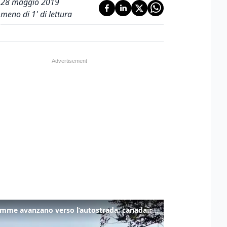
28 maggio 2019
meno di 1' di lettura
Le fiamme avanzano verso l’autostrada: canadair in azione tra Monfalcone e Duino