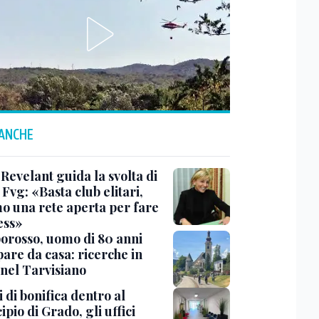
 ANCHE
Revelant guida la svolta di
Fvg: «Basta club elitari,
o una rete aperta per fare
ess»
rosso, uomo di 80 anni
are da casa: ricerche in
 nel Tarvisiano
 di bonifica dentro al
pio di Grado, gli uffici