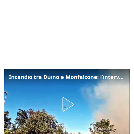
Incendio tra Duino e Monfalcone: l’intervento dei vigili del fuoco