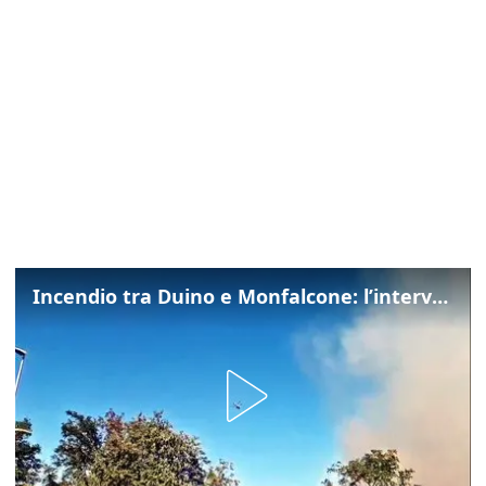
Incendio tra Duino e Monfalcone: l’intervento dei vigili del fuoco