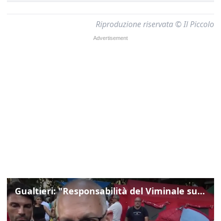
Riproduzione riservata © Il Piccolo
Gualtieri: "Responsabilità del Viminale su Spin Time? La posizione dei partiti è nota"