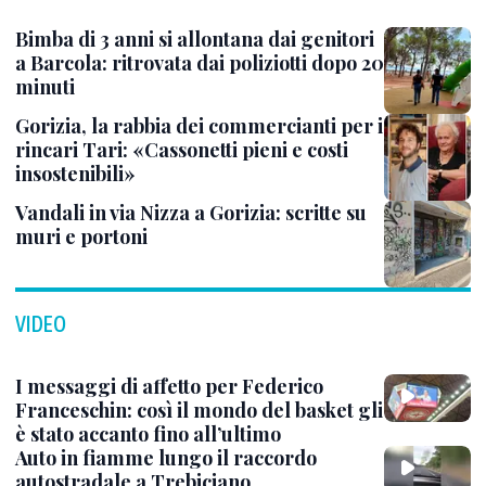
Bimba di 3 anni si allontana dai genitori
a Barcola: ritrovata dai poliziotti dopo 20
minuti
Gorizia, la rabbia dei commercianti per i
rincari Tari: «Cassonetti pieni e costi
insostenibili»
Vandali in via Nizza a Gorizia: scritte su
muri e portoni
VIDEO
I messaggi di affetto per Federico
Franceschin: così il mondo del basket gli
è stato accanto fino all’ultimo
Auto in fiamme lungo il raccordo
autostradale a Trebiciano