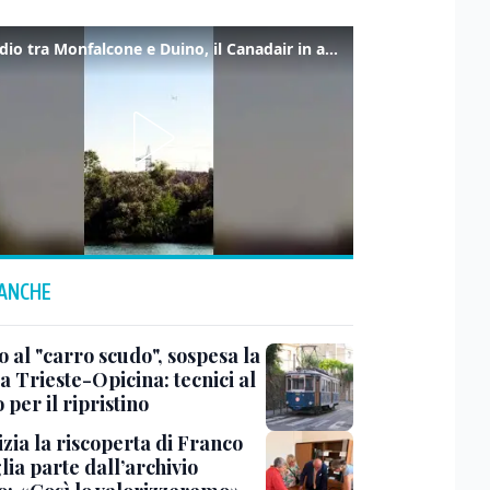
Incendio tra Monfalcone e Duino, il Canadair in azione per fermare le fiamme sul fronte dell’A4
 ANCHE
 al "carro scudo", sospesa la
a Trieste-Opicina: tecnici al
 per il ripristino
zia la riscoperta di Franco
ia parte dall’archivio