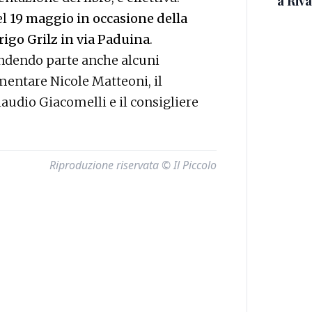
a Riva
el
19 maggio in occasione della
go Grilz in via Paduina
.
endendo parte anche alcuni
lamentare Nicole Matteoni, il
audio Giacomelli e il consigliere
Riproduzione riservata © Il Piccolo