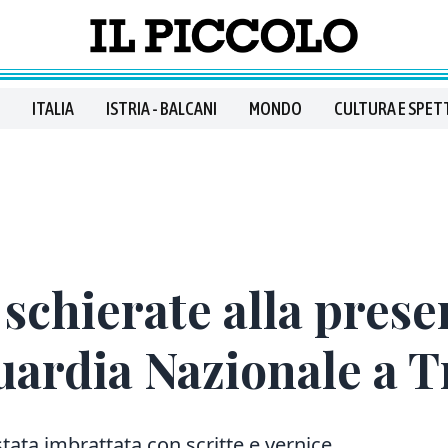
ITALIA
ISTRIA - BALCANI
MONDO
CULTURA E SPET
 schierate alla pres
uardia Nazionale a T
ata imbrattata con scritte e vernice