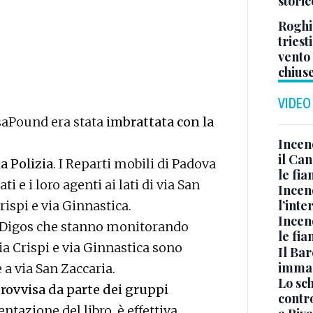
stori
Roghi
triest
vento
chius
VIDEO
asaPound era stata
imbrattata con la
Incen
il Ca
a Polizia
. I Reparti mobili di Padova
le fi
 e i loro agenti ai lati di via San
Incen
l’inte
rispi e via Ginnastica.
Incen
la Digos che stanno monitorando
le fi
ia Crispi e via Ginnastica sono
Il Bar
immag
e a via San Zaccaria.
Lo sc
rovvisa da parte dei gruppi
contro
ntazione del libro, è effettiva.