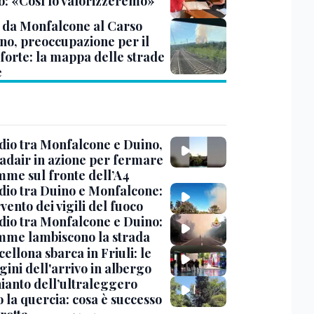
co: «Così lo valorizzeremo»
 da Monfalcone al Carso
ino, preoccupazione per il
 forte: la mappa delle strade
e
dio tra Monfalcone e Duino,
nadair in azione per fermare
amme sul fronte dell’A4
dio tra Duino e Monfalcone:
rvento dei vigili del fuoco
dio tra Monfalcone e Duino:
amme lambiscono la strada
cellona sbarca in Friuli: le
ini dell'arrivo in albergo
hianto dell’ultraleggero
 la quercia: cosa è successo