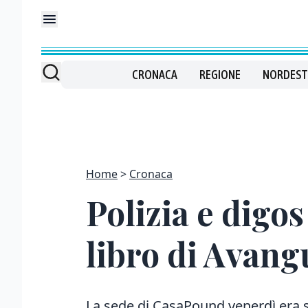
CRONACA
REGIONE
NORDEST
Home
Cronaca
Polizia e digos
libro di Avang
La sede di CasaPound venerdì era st