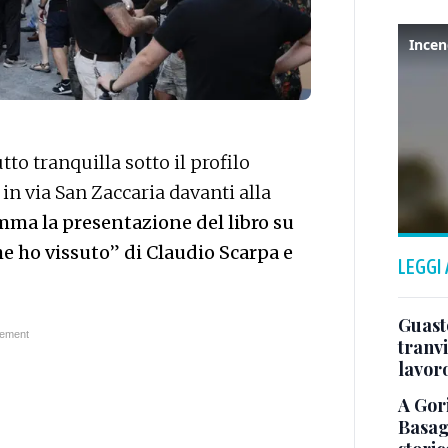
to tranquilla sotto il profilo
 in via San Zaccaria davanti alla
mma la presentazione del libro su
e ho vissuto
”
di Claudio Scarpa e
LEGGI
Guasto
tranvi
lavoro
A Gori
Basagl