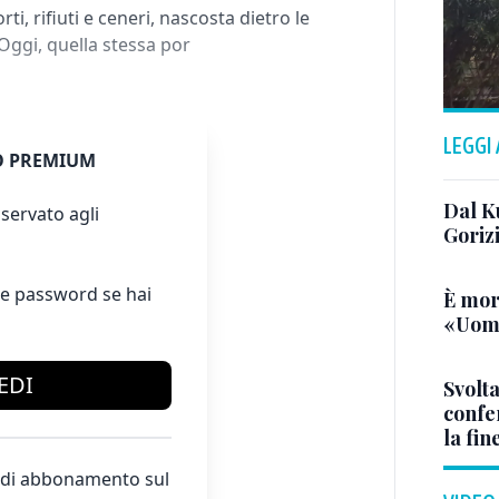
i, rifiuti e ceneri, nascosta dietro le
Oggi, quella stessa por
LEGGI
 PREMIUM
Dal K
servato agli
Goriz
e password se hai
È mor
«Uomo
EDI
Svolta
confer
la fin
te di abbonamento sul