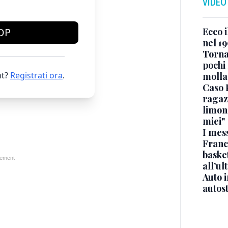
VIDEO
Ecco i
OP
nel 19
Torna
pochi 
t?
Registrati ora
.
molla
Caso 
ragaz
limona
miei"
I mes
Franc
basket
all’ul
Auto 
autos