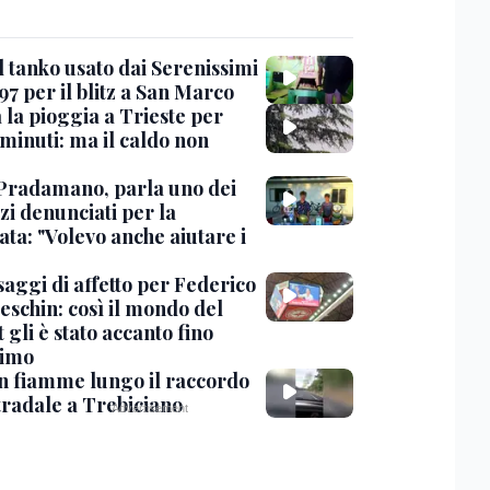
l tanko usato dai Serenissimi
97 per il blitz a San Marco
 la pioggia a Trieste per
minuti: ma il caldo non
Pradamano, parla uno dei
zi denunciati per la
ta: "Volevo anche aiutare i
saggi di affetto per Federico
eschin: così il mondo del
 gli è stato accanto fino
timo
in fiamme lungo il raccordo
tradale a Trebiciano