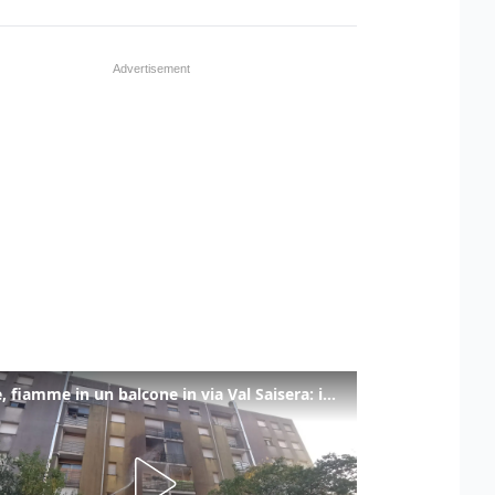
Udine, fiamme in un balcone in via Val Saisera: intervengono i pompieri