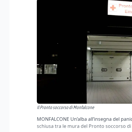
Il Pronto soccorso di Monfalcone
MONFALCONE Un’alba all’insegna del panico 
schiusa tra le mura del Pronto soccorso di v