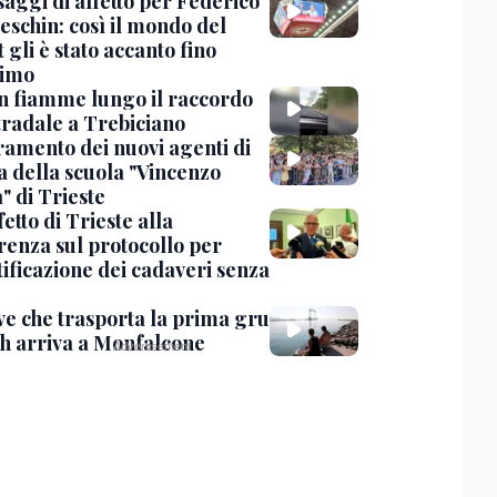
saggi di affetto per Federico
eschin: così il mondo del
 gli è stato accanto fino
timo
in fiamme lungo il raccordo
tradale a Trebiciano
uramento dei nuovi agenti di
a della scuola "Vincenzo
" di Trieste
fetto di Trieste alla
renza sul protocollo per
tificazione dei cadaveri senza
ve che trasporta la prima gru
th arriva a Monfalcone