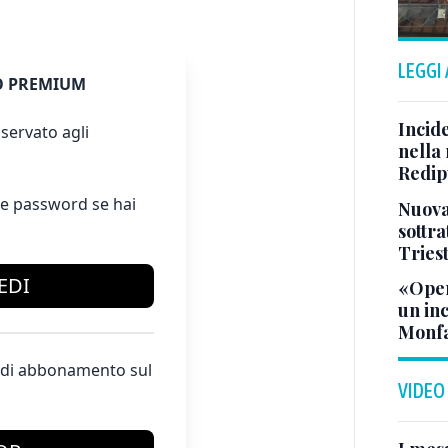
LEGGI
 PREMIUM
Incid
servato agli
nella 
Redipu
e password se hai
Nuova 
sottra
Tries
EDI
«Oper
un in
Monfa
te di abbonamento sul
VIDEO