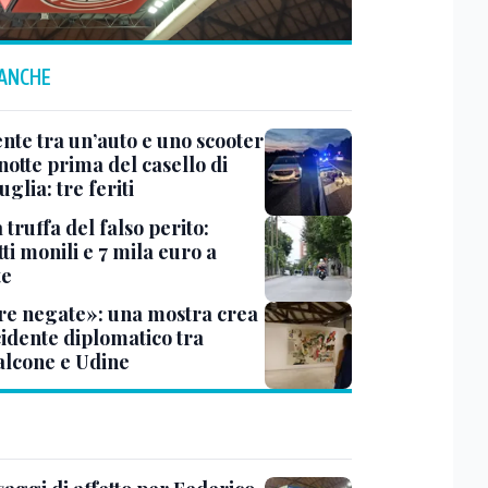
 ANCHE
ente tra un’auto e uno scooter
notte prima del casello di
glia: tre feriti
truffa del falso perito:
tti monili e 7 mila euro a
te
e negate»: una mostra crea
cidente diplomatico tra
lcone e Udine