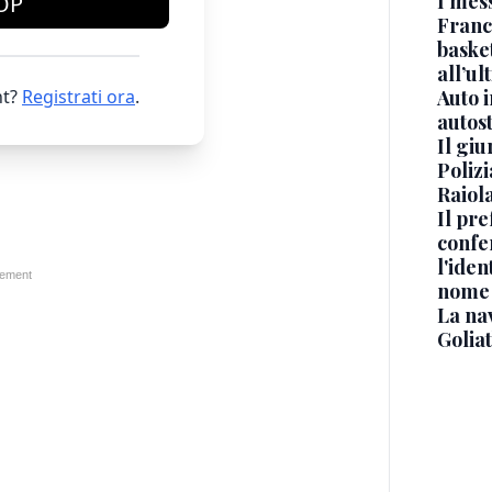
I mes
OP
Franc
basket
all’ul
Auto 
t?
Registrati ora
.
autos
Il gi
Polizi
Raiola
Il pre
confe
l'iden
nome
La na
Golia