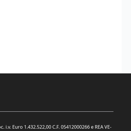
c. i.v. Euro 1.432.522,00 C.F. 05412000266 e REA VE-