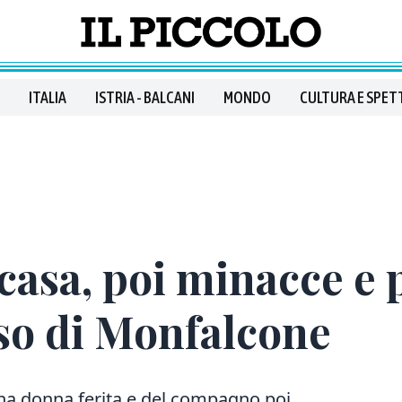
ITALIA
ISTRIA - BALCANI
MONDO
CULTURA E SPET
 casa, poi minacce e 
so di Monfalcone
 una donna ferita e del compagno poi