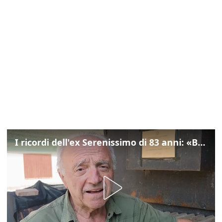
I ricordi dell'ex Serenissimo di 83 anni: «Bossi geloso di noi, in carcere mi cantavano l’inno di San Marco»