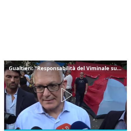
Gualtieri: "Responsabilità del Viminale su Spin Time? La posizione dei partiti è nota"