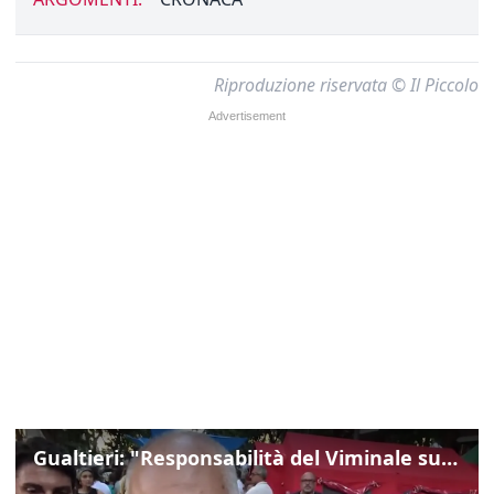
Riproduzione riservata © Il Piccolo
Gualtieri: "Responsabilità del Viminale su Spin Time? La posizione dei partiti è nota"