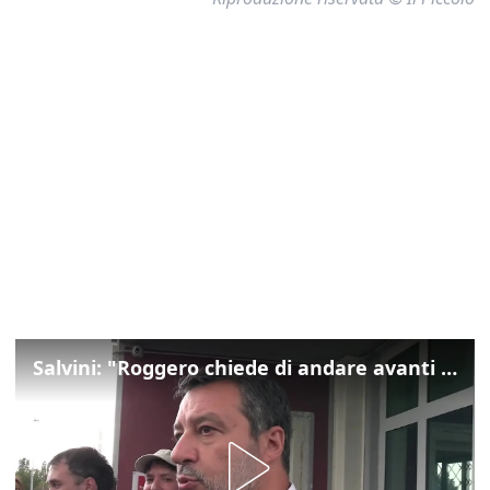
Salvini: "Roggero chiede di andare avanti su norma anti-risarcimenti"