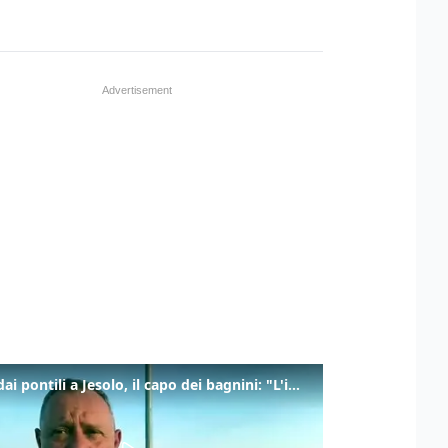
Tuffi dai pontili a Jesolo, il capo dei bagnini: "L'impegno di tutti per evitare altre tragedie"