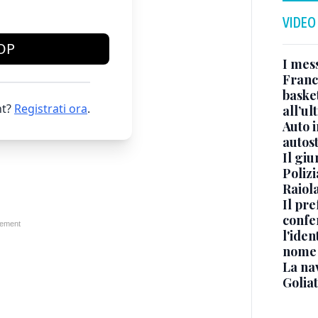
VIDEO
OP
I mes
Franc
basket
t?
Registrati ora
.
all’ul
Auto 
autos
Il gi
Polizi
Raiola
Il pre
confe
l'iden
nome
La na
Golia