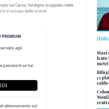
uto sul Carso, l’ordigno scoppiato nelle
chi si occupa delle vicend
 PREMIUM
LEGGI
servato agli
Maxi g
lento 
metri
e password se hai
Rifugi
13 pla
caldo
EDI
Colonn
Monfa
centr
te di abbonamento sul