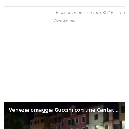
Riproduzione riservata © Il Piccolo
Venezia omaggia Guccini con una Cantata Anarchica in campo Santa Margherita