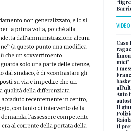
“tigre
Barri
odamento non generalizzato, e lo si
VIDEO
per la prima volta, poiché alla
detta dall’amministrazione alcuni
Caso 
ione” (a questo punto una modifica
ragaz
 più che un sovvertimento
limona
miei"
guarda solo una parte delle utenze,
I mes
o dal sindaco, è di «contrastare gli
Franc
basket
sposti su via e impedire che un
all’ul
 qualità della differenziata
Auto 
 accaduto recentemente in centro,
autos
Il gi
ogio, con tanto di intervento della
Polizi
sa domanda, l’assessore competente
Raiola
era al corrente della portata della
Il pre