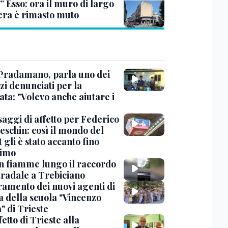
” Esso: ora il muro di largo
era è rimasto muto
Pradamano, parla uno dei
zi denunciati per la
ta: "Volevo anche aiutare i
saggi di affetto per Federico
eschin: così il mondo del
 gli è stato accanto fino
timo
in fiamme lungo il raccordo
tradale a Trebiciano
uramento dei nuovi agenti di
a della scuola "Vincenzo
" di Trieste
fetto di Trieste alla