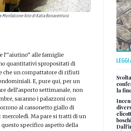
-Monfalcone-foto di Katia Bonaventura
e l’“aiutino” alle famiglie
LEGGI
 quantitativi spropositati di
e che un compattatore di rifiuti
Svolta
ondominiali. E, pure qui, per un
confer
are dell’asporto settimanale, non
la fin
mbre, saranno i palazzoni con
Incend
divers
orrono al cassonetto giallo di
elicot
 mercoledì. Ma pare si tratti di un
bosch
questo specifico aspetto della
Dall’