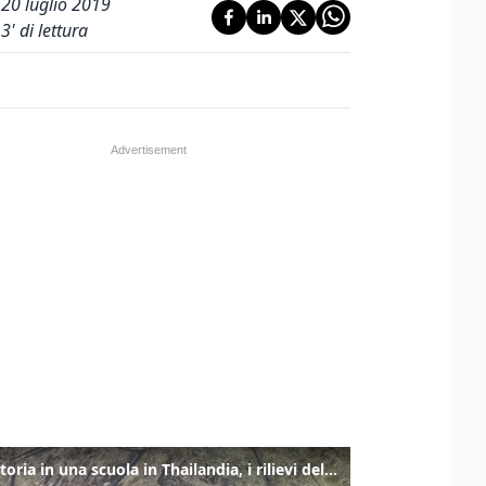
20 luglio 2019
3
' di lettura
Sparatoria in una scuola in Thailandia, i rilievi della polizia