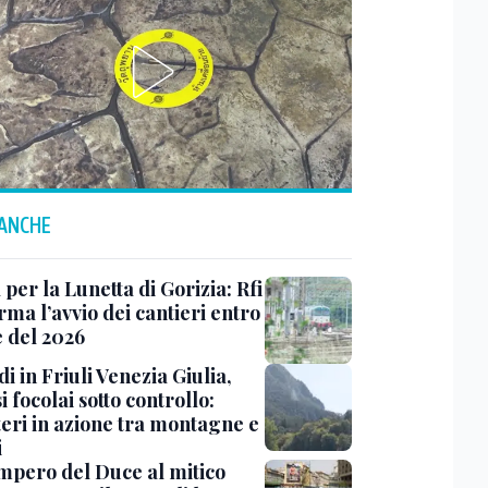
 ANCHE
 per la Lunetta di Gorizia: Rfi
ma l’avvio dei cantieri entro
e del 2026
i in Friuli Venezia Giulia,
i focolai sotto controllo:
teri in azione tra montagne e
i
impero del Duce al mitico