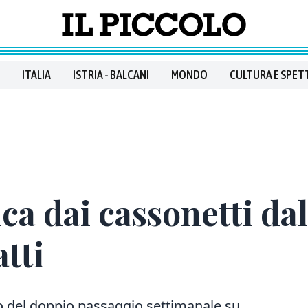
ITALIA
ISTRIA - BALCANI
MONDO
CULTURA E SPET
ica dai cassonetti d
tti
o del doppio passaggio settimanale su