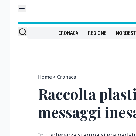
CRONACA
REGIONE
NORDEST
Home
Cronaca
Raccolta plast
messaggi inesa
In conferenza stampa si era parlat