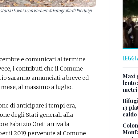
oria i Savoia con Barbero © Fotografia di Pierluigi
LEGGI
dicembre e comunicati al termine
vece, i contributi che il Comune
Maxi g
orio saranno annunciati a breve ed
lento 
o mese, al massimo a luglio.
metri
Rifugi
ne di anticipare i tempi era,
13 pla
caldo
one degli Stati generali alla
ore Fabrizio Oreti arriva la
Colonn
Monfa
 per il 2019 pervenute al Comune