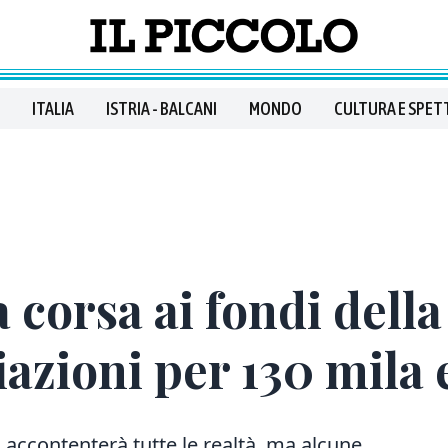
ITALIA
ISTRIA - BALCANI
MONDO
CULTURA E SPET
 corsa ai fondi della
iazioni per 130 mila
n accontenterà tutte le realtà, ma alcune