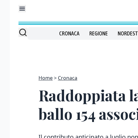
CRONACA
REGIONE
NORDEST
Home
Cronaca
Raddoppiata la
ballo 154 assoc
Il contributo anticipato a luglio no