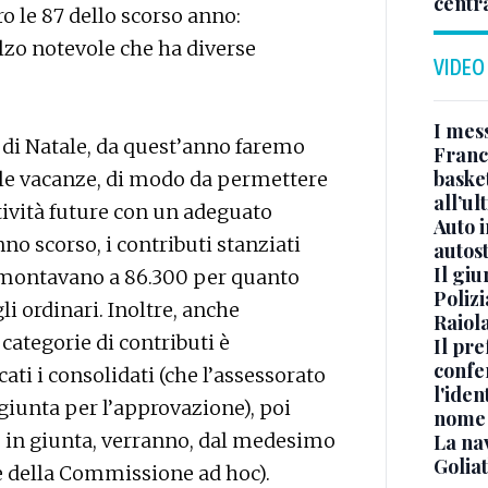
centr
o le 87 dello scorso anno:
lzo notevole che ha diverse
VIDEO
I mes
o di Natale, da quest’anno faremo
Franc
basket
elle vacanze, di modo da permettere
all’ul
tività future con un adeguato
Auto 
nno scorso, i contributi stanziati
autos
Il gi
montavano a 86.300 per quanto
Polizi
li ordinari. Inoltre, anche
Raiola
 categorie di contributi è
Il pre
confe
i i consolidati (che l’assessorato
l'iden
giunta per l’approvazione), poi
nome
re in giunta, verranno, dal medesimo
La na
Golia
ne della Commissione ad hoc).