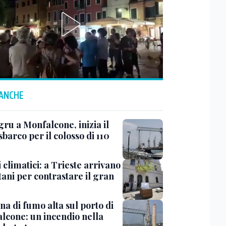
 ANCHE
ru a Monfalcone, inizia il
sbarco per il colosso di 110
 climatici: a Trieste arrivano
tani per contrastare il gran
a di fumo alta sul porto di
lcone: un incendio nella