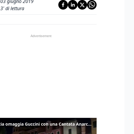
03 giugno 2019
3
' di lettura
Venezia omaggia Guccini con una Cantata Anarchica in campo Santa Margherita