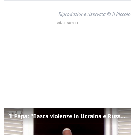
Riproduzione riservata © Il Piccolo
Il Papa: "Basta violenze in Ucraina e Russia, spazio a diplomazia"