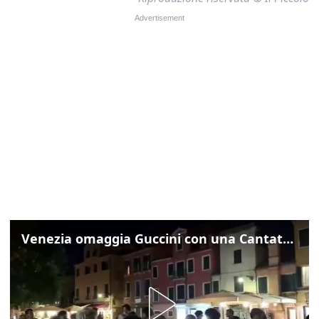
Venezia omaggia Guccini con una Cantata Anarchica in campo Santa Margherita