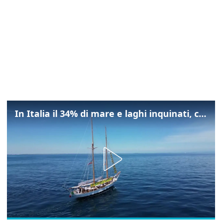
In Italia il 34% di mare e laghi inquinati, colpa della maladepurazione