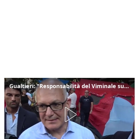
Gualtieri: "Responsabilità del Viminale su Spin Time? La posizione dei partiti è nota"