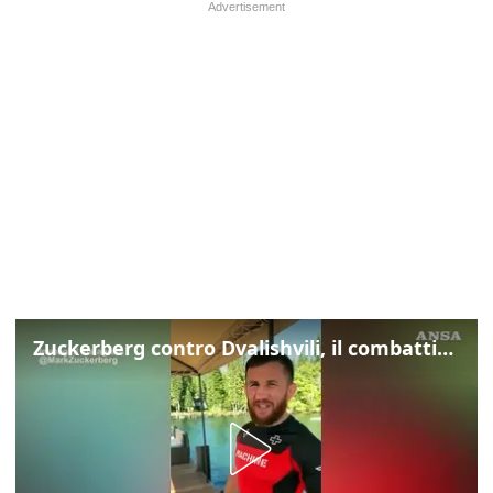
Zuckerberg contro Dvalishvili, il combattimento in mezzo a un lago