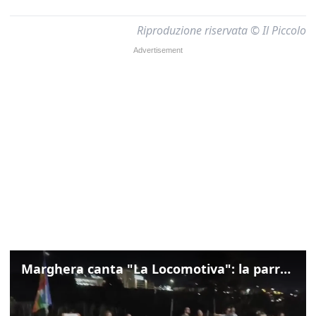
Riproduzione riservata © Il Piccolo
Marghera canta "La Locomotiva": la parrocchia della Cita ricorda Guccini