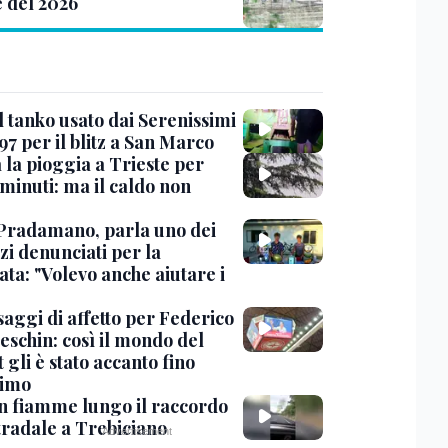
e del 2026
l tanko usato dai Serenissimi
97 per il blitz a San Marco
 la pioggia a Trieste per
minuti: ma il caldo non
Pradamano, parla uno dei
zi denunciati per la
ta: "Volevo anche aiutare i
saggi di affetto per Federico
eschin: così il mondo del
 gli è stato accanto fino
timo
in fiamme lungo il raccordo
tradale a Trebiciano