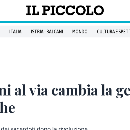
ITALIA
ISTRIA - BALCANI
MONDO
CULTURA E SPET
i al via cambia la g
che
 dei sacerdoti dopo la rivoluzione