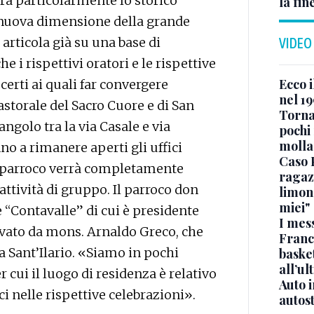
uirà particolarmente lo storico
la fin
a nuova dimensione della grande
i articola già su una base di
VIDEO
 i rispettivi oratori e le rispettive
Ecco i
erti ai quali far convergere
nel 19
pastorale del Sacro Cuore e di San
Torna
angolo tra la via Casale e via
pochi 
molla
o a rimanere aperti gli uffici
Caso 
el parroco verrà completamente
ragaz
 attività di gruppo. Il parroco don
limona
miei"
 “Contavalle” di cui è presidente
I mes
uvato da mons. Arnaldo Greco, che
Franc
za Sant’Ilario. «Siamo in pochi
basket
all’ul
 cui il luogo di residenza è relativo
Auto 
 nelle rispettive celebrazioni».
autos