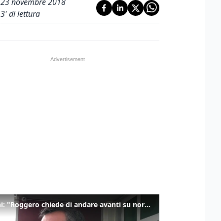
23 novembre 2018
3
' di lettura
Salvini: "Roggero chiede di andare avanti su norma anti-risarcimenti"