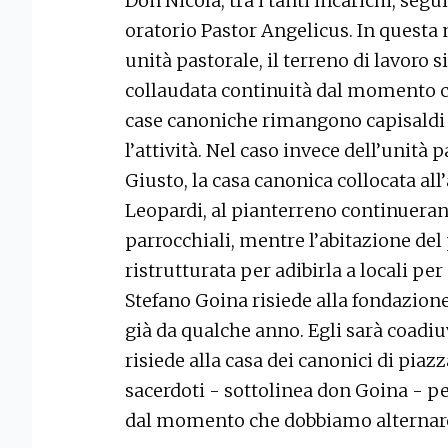
Don Nicola, tra i tanti incarichi, seg
oratorio Pastor Angelicus. In quest
unità pastorale, il terreno di lavoro s
collaudata continuità dal momento che
case canoniche rimangono capisaldi c
l’attività. Nel caso invece dell’unità 
Giusto, la casa canonica collocata all’
Leopardi, al pianterreno continuerann
parrocchiali, mentre l’abitazione d
ristrutturata per adibirla a locali per
Stefano Goina risiede alla fondazione
già da qualche anno. Egli sarà coadi
risiede alla casa dei canonici di piaz
sacerdoti - sottolinea don Goina - per
dal momento che dobbiamo alternarci