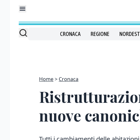
CRONACA
REGIONE
NORDEST
Home
Cronaca
Ristrutturazion
nuove canoni
Tutti i cambiamenti delle abitazioni