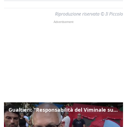
Riproduzione riservata © Il Piccolo
Gualtieri: "Responsabilità del Viminale su Spin Time? La posizione dei partiti è nota"