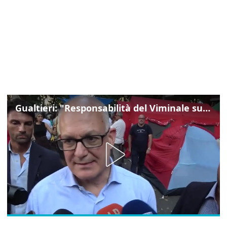
Gualtieri: "Responsabilità del Viminale su Spin Time? La posizione dei partiti è nota"