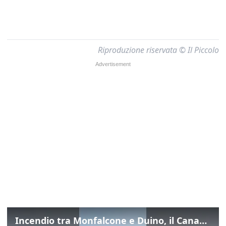
Riproduzione riservata © Il Piccolo
Incendio tra Monfalcone e Duino, il Canadair in azione per fermare le fiamme sul fronte dell’A4