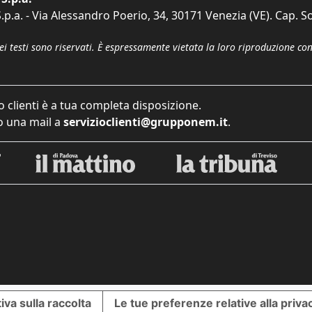
p.a. - Via Alessandro Poerio, 34, 30171 Venezia (VE). Cap. So
dei testi sono riservati. È espressamente vietata la loro riproduzione co
o clienti è a tua completa disposizione.
 una mail a
servizioclienti@grupponem.it
.
iva sulla raccolta
Le tue preferenze relative alla priva