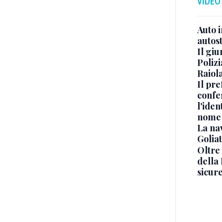
VIDEO
Auto 
autos
Il gi
Polizi
Raiola
Il pre
confe
l'iden
nome
La na
Golia
Oltre
della
sicur