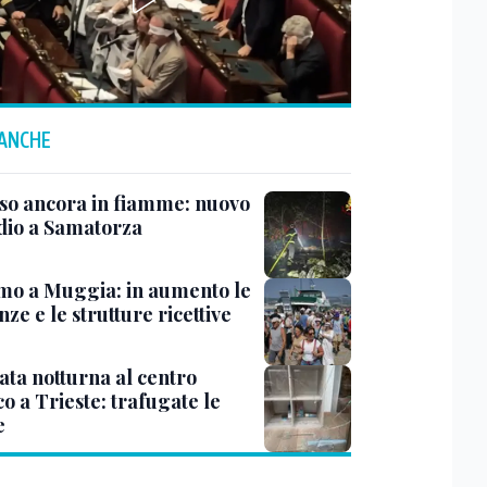
 ANCHE
rso ancora in fiamme: nuovo
dio a Samatorza
mo a Muggia: in aumento le
ze e le strutture ricettive
ata notturna al centro
co a Trieste: trafugate le
e