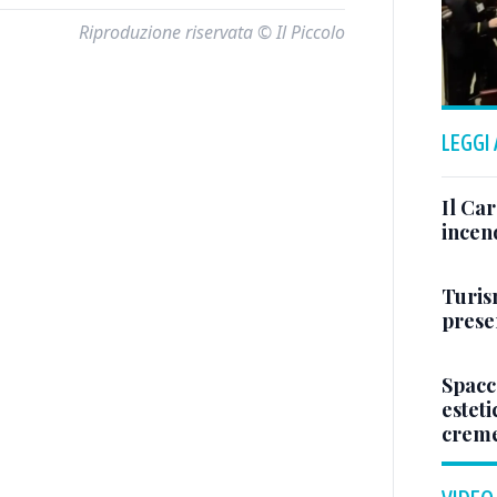
Riproduzione riservata © Il Piccolo
LEGGI
Il Ca
incen
Turis
presen
Spacc
esteti
crem