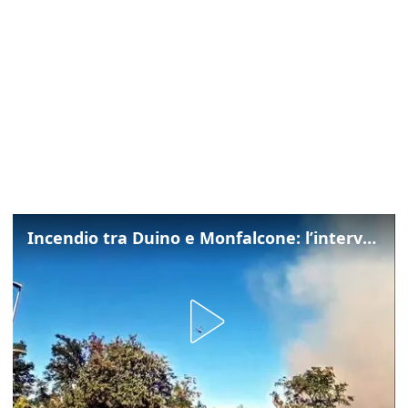
Incendio tra Duino e Monfalcone: l’intervento dei vigili del fuoco